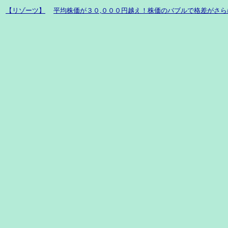
【リゾーツ】
平均株価が３０,０００円越え！株価のバブルで格差がさら